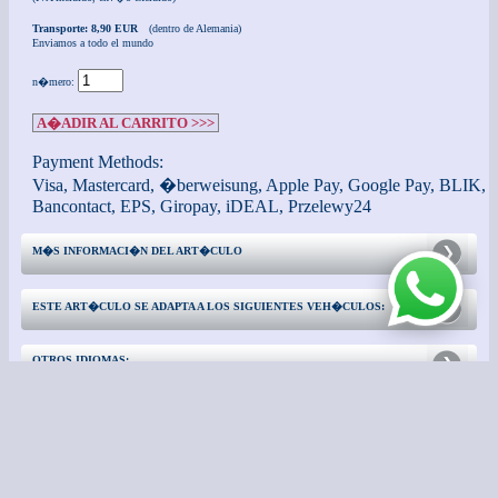
Transporte: 8,90 EUR
(dentro de Alemania)
Enviamos a todo el mundo
n�mero:
A�ADIR AL CARRITO >>>
Payment Methods:
Visa, Mastercard, �berweisung, Apple Pay, Google Pay, BLIK,
Bancontact, EPS, Giropay, iDEAL, Przelewy24
M�S INFORMACI�N DEL ART�CULO
ESTE ART�CULO SE ADAPTA A LOS SIGUIENTES VEH�CULOS:
OTROS IDIOMAS:
CONTACTO
INFORMACI�N ADICIONAL: