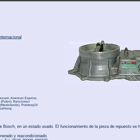
nternacional
ercard, American Express,
K (Polen), Bancontact
 (Niederlande), Przelewy24
rzahlung
 de Bosch, en un estado usado. El funcionamiento de la pieza de repuesto se 
enerado y reacondicionado.