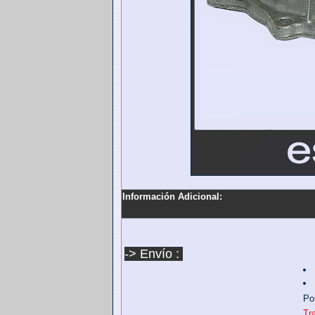
Información Adicional:
-> Envío :
Po
Tr