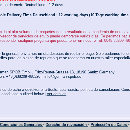
empo de envío Deutschland :
1-2 days
ole Delivery Time Deutschland :
12 working days (10 Tage working time a
bido al alto volumen de paquetes como resultado de la pandemia de coronaviru
oveedor de servicios de envío puede demorarse varios días. Te pedimos pac
 responder cualquier pregunta que pueda tener en nuestro Tel. 0049 38209 49
r lo general, enviamos un día después de recibir el pago. Solo podemos tene
iles para las piezas de repuesto que se regeneran en nuestro taller especiali
rman SPOB GmbH, Fritz-Reuter-Strasse 13, 18190 Sanitz Germany
on: +49(0)38209-490320 || info@german-spob.de
nes derecho a devolver el artículo. Lea nuestra política de cancelación. Cons
 conditions outlined below |
Ver detalles
-
-
Condiciones Generales
Derecho de revocación
Protección de Datos