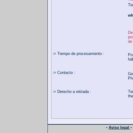
Ti
wh
De
pr
de
-> Tiempo de procesamiento :
Po
háb
-> Contacto :
Ge
Ph
-> Derecho a retirada :
Tie
the
-
-
Aviso legal