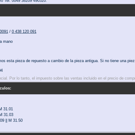
ro Tel. 0049 38209 490320.
0091
/
0 438 120 091
da mano
s esta pieza de repuesto a cambio de la pieza antigua. Si no tiene una piez
04
rencial. Por lo tanto, el impuesto sobre las ventas incluido en el precio de com
culos:
 M 31.01
 M 31.03
209 || M 31.50