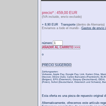
precio* : 459,00 EUR
(IVA incluido, envío excluido)
+ 8,90 EUR
Transporte
(dentro de Alemania)
Enviamos a todo el mundo -
Gastos de envío i
número
AÑADIR AL CARRITO >>>
o
PRECIO SUGERIDO
Zahlungsarten:
Vorkasse, Apple Pay, Google Pay, Link, Karten (Visa, Mast
Discover, Diners Club), Cartes Bancaires (Frankreich), BLI
(Belgien), EPS (Österreich), Giropay (Deutschland), iDEAL
(Polen), Sofort (Deutschland, Österreich und Schweiz), Ba
Esta oferta es una pieza de repuesto original
Alternativamente, ofrecemos este artículo reg