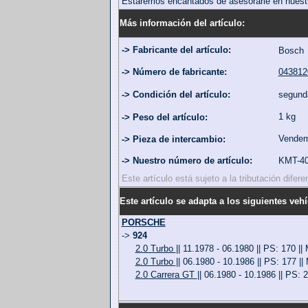
Estaremos encantados de asesorarle en nuest
Más información del artículo:
-> Fabricante del artículo:
Bosch
-> Número de fabricante:
043812
-> Condición del artículo:
segun
1 kg
-> Peso del artículo:
Vendemo
-> Pieza de intercambio:
-> Nuestro número de artículo:
KMT-4
Este artículo está sujeto a la tributación dife
Este artículo se adapta a los siguientes vehí
PORSCHE
->
924
2.0 Turbo
|| 11.1978 - 06.1980 || PS: 170 ||
2.0 Turbo
|| 06.1980 - 10.1986 || PS: 177 ||
2.0 Carrera GT
|| 06.1980 - 10.1986 || PS: 