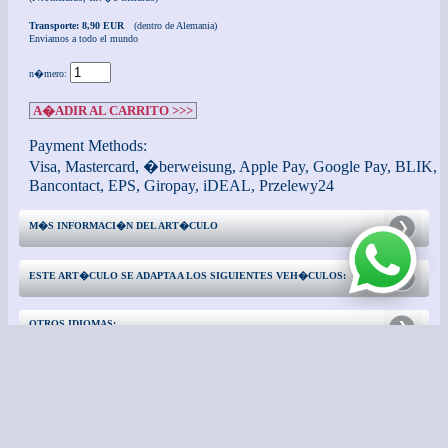
Transporte: 8,90 EUR
(dentro de Alemania)
Enviamos a todo el mundo
n�mero:
A�ADIR AL CARRITO >>>
Payment Methods:
Visa, Mastercard, �berweisung, Apple Pay, Google Pay, BLIK,
Bancontact, EPS, Giropay, iDEAL, Przelewy24
M�S INFORMACI�N DEL ART�CULO
ESTE ART�CULO SE ADAPTA A LOS SIGUIENTES VEH�CULOS:
OTROS IDIOMAS:
CONTACTO
INFORMACI�N ADICIONAL: